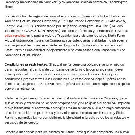
Company (con licencia en New York y Wisconsin) Oficinas centrales, Bloomington,
Illinois.
Los productos de seguro de mascotas son suscritos en los Estados Unidos por
American Pet Insurance Company y ZPIC Insurance Company, 6100-4th Ave S,
Seattle, WA 98108. Administrado por Trupanion Managers USA, Inc. (CA: con
licencia No. 0G22803, NPN 9588590). Se aplican términos y condiciones, revise la
póliza completa
en la página web de Trupanion para obtener detalles. State Farm
Mutual Automobile Insurance Company, sus subsidiarias y afiliadas no ofrecen ni
son responsables financieramente por los productos de seguro de mascotas.
State Farm es una entidad independiente y no está afiliada con Trupanion ni con
American Pet Insurance.
Condiciones preexistentes:
Si actualmente tiene una póliza de seguro médico
para mascotas, el cambio de compañía de seguros o la compra de una nueva
póliza podría afectar ciertas disposiciones, tales como las coberturas para
condiciones preexistentes o los deducibles ya establecidos bajo su póliza actual.
Informe a su agente de State Farm si su póliza actual contiene disposiciones que le
convenga mantener.
State Farm (incluyendo State Farm Mutual Automobile Insurance Company y sus
subsidiarias y afiliadas) no se hace responsable y no respalda ni aprueba, implícita
ni explícitamente, el contenido de ningún sitio de terceros al que se haga referencia
en este material. Los productos y servicios son ofrecidos por terceros y State
Farm no garantiza la mercantabilidad, la idoneidad ni la calidad de los productos y
servicios de terceros.
Beneficio disponible para los clientes de State Farm que han comprado una nueva