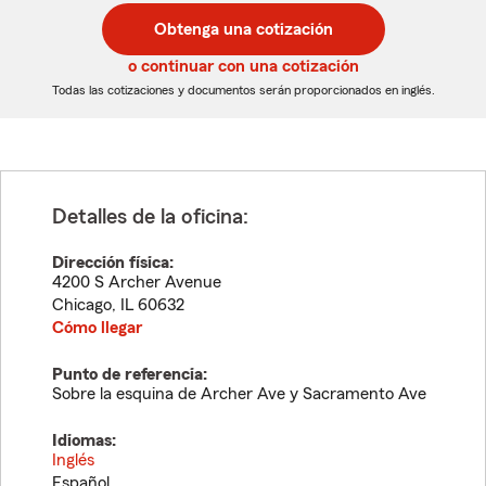
postal
postal
Obtenga una cotización
de
de
5
5
o continuar con una cotización
dígitos
dígitos
Todas las cotizaciones y documentos serán proporcionados en inglés.
Detalles de la oficina:
Dirección física:
4200 S Archer Avenue
Chicago
,
IL
60632
Cómo llegar
Punto de referencia:
Sobre la esquina de Archer Ave y Sacramento Ave
Idiomas:
Inglés
Español