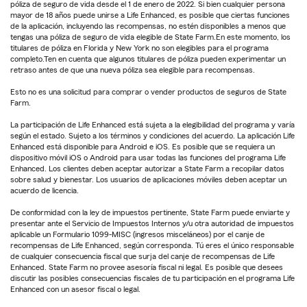
póliza de seguro de vida desde el 1 de enero de 2022. Si bien cualquier persona
mayor de 18 años puede unirse a Life Enhanced, es posible que ciertas funciones
de la aplicación, incluyendo las recompensas, no estén disponibles a menos que
tengas una póliza de seguro de vida elegible de State Farm.En este momento, los
titulares de póliza en Florida y New York no son elegibles para el programa
completo.Ten en cuenta que algunos titulares de póliza pueden experimentar un
retraso antes de que una nueva póliza sea elegible para recompensas.
Esto no es una solicitud para comprar o vender productos de seguros de State
Farm.
La participación de Life Enhanced está sujeta a la elegibilidad del programa y varía
según el estado. Sujeto a los términos y condiciones del acuerdo. La aplicación Life
Enhanced está disponible para Android e iOS. Es posible que se requiera un
dispositivo móvil iOS o Android para usar todas las funciones del programa Life
Enhanced. Los clientes deben aceptar autorizar a State Farm a recopilar datos
sobre salud y bienestar. Los usuarios de aplicaciones móviles deben aceptar un
acuerdo de licencia.
De conformidad con la ley de impuestos pertinente, State Farm puede enviarte y
presentar ante el Servicio de Impuestos Internos y/u otra autoridad de impuestos
aplicable un Formulario 1099-MISC (ingresos misceláneos) por el canje de
recompensas de Life Enhanced, según corresponda. Tú eres el único responsable
de cualquier consecuencia fiscal que surja del canje de recompensas de Life
Enhanced. State Farm no provee asesoría fiscal ni legal. Es posible que desees
discutir las posibles consecuencias fiscales de tu participación en el programa Life
Enhanced con un asesor fiscal o legal.