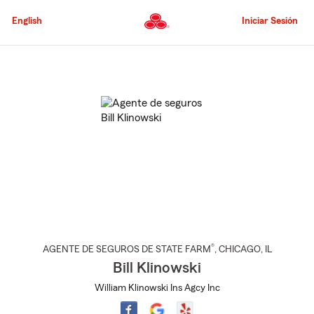
Pasar
al
English
Iniciar Sesión
contenido
principal
Comienzo
del
contenido
principal
®
AGENTE DE SEGUROS DE STATE FARM
,
CHICAGO
, IL
Bill Klinowski
William Klinowski Ins Agcy Inc