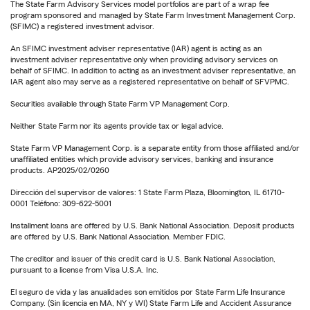
The State Farm Advisory Services model portfolios are part of a wrap fee
program sponsored and managed by State Farm Investment Management Corp.
(SFIMC) a registered investment advisor.
An SFIMC investment adviser representative (IAR) agent is acting as an
investment adviser representative only when providing advisory services on
behalf of SFIMC. In addition to acting as an investment adviser representative, an
IAR agent also may serve as a registered representative on behalf of SFVPMC.
Securities available through State Farm VP Management Corp.
Neither State Farm nor its agents provide tax or legal advice.
State Farm VP Management Corp. is a separate entity from those affiliated and/or
unaffiliated entities which provide advisory services, banking and insurance
products. AP2025/02/0260
Dirección del supervisor de valores: 1 State Farm Plaza, Bloomington, IL 61710-
0001 Teléfono: 309-622-5001
Installment loans are offered by U.S. Bank National Association. Deposit products
are offered by U.S. Bank National Association. Member FDIC.
The creditor and issuer of this credit card is U.S. Bank National Association,
pursuant to a license from Visa U.S.A. Inc.
El seguro de vida y las anualidades son emitidos por State Farm Life Insurance
Company. (Sin licencia en MA, NY y WI) State Farm Life and Accident Assurance