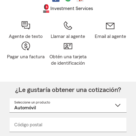
Investment Services
Agente de texto
Llamar al agente
Email al agente
Pagar una factura
Obtén una tarjeta
de identificación
¿Le gustaría obtener una cotización?
Seleccione un producto
Seleccione
un
nombre
de
producto
del
Código postal
Ingresa
Ingresa
_____
menú
un
un
desplegable
código
código